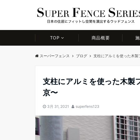
TOP
商品概要
施
スーパーフェンス
ブログ
支柱にアルミを使った木製
支柱にアルミを使った木製
京〜
3月 31, 2021
superfens123