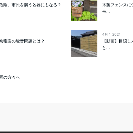
危険。市民を襲う凶器にもなる？
木製フェンスに
モ...
4月 1, 2021
幼稚園の騒音問題とは？
【動画】目隠し
と...
園の方々へ