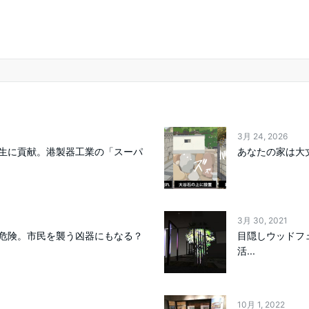
3月 24, 2026
生に貢献。港製器工業の「スーパ
あなたの家は大
3月 30, 2021
危険。市民を襲う凶器にもなる？
目隠しウッドフ
活...
10月 1, 2022