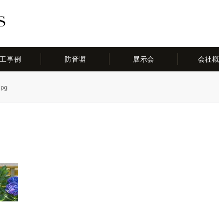
工事例
防音塀
展示会
会社
jpg